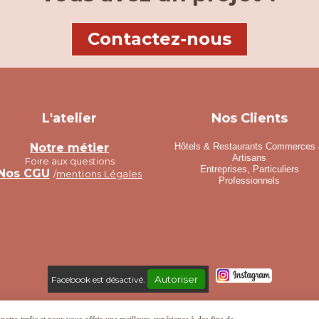
Contactez-nous
L'atelier
Nos Clients
Notre métier
Hôtels & Restaurants Commerces
Artisans
Foire aux questions
Entreprises, Particuliers
Nos CGU
/
mentions Légales
Professionnels
Autoriser
Facebook est désactivé.
de vente
Politique de confidentialité
Gestion cookies
Mon Compte
Créer un sit