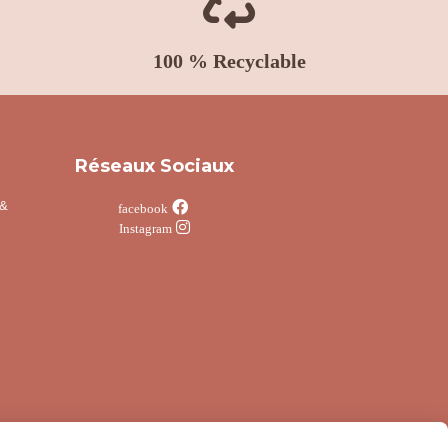

100 % Recyclable
Réseaux Sociaux
 &

facebook

Instagram
e internet
Conditions générales de vente