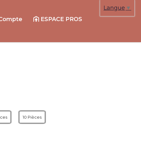
Langue
▼
Compte
ESPACE PROS
èces
10 Pièces