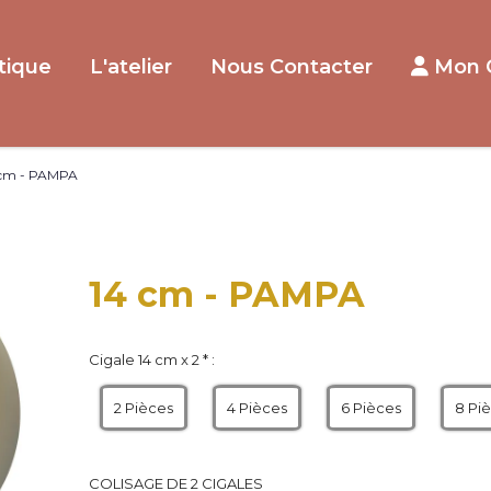
tique
L'atelier
Nous Contacter
Mon 
 cm - PAMPA
14 cm - PAMPA
Cigale 14 cm x 2
*
:
2 Pièces
4 Pièces
6 Pièces
8 Pi
COLISAGE DE 2 CIGALES