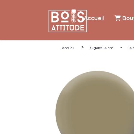
Panneau de gestion des cookies
Accueil
Bou
>
-
Accueil
Cigales 14 cm
14