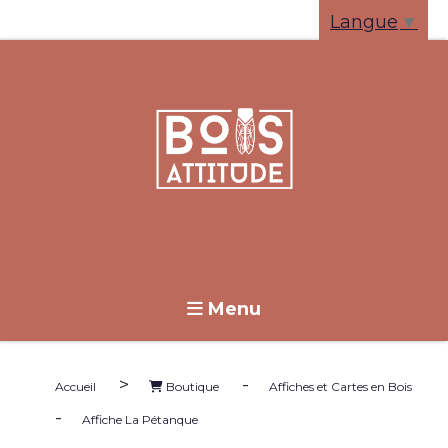
Panneau de gestion des cookies
Langue
▼
Menu
>
-
Accueil
Boutique
Affiches et Cartes en Bois
-
Affiche La Pétanque