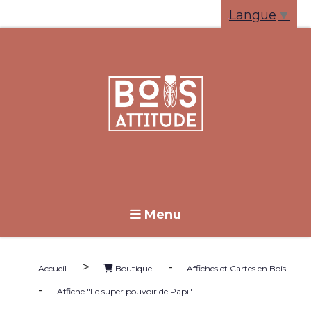
Panneau de gestion des cookies
Langue
▼
Menu
>
-
Accueil
Boutique
Affiches et Cartes en Bois
-
Affiche "Le super pouvoir de Papi"