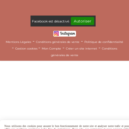
Autoriser
Facebook est désactivé.
Mentions Légales
Conditions générales de vente
Politique de confidentialité
Gestion cookies
Mon Compte
Créer un site internet
Conditions
générales de vente
Nous utilisons des cookies pour assurer le bon fonctionnement de notre site et analyser notre trafic et po